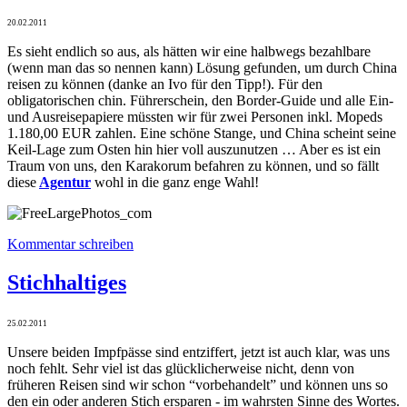
20.02.2011
Es sieht endlich so aus, als hätten wir eine halbwegs bezahlbare
(wenn man das so nennen kann) Lösung gefunden, um durch China
reisen zu können (danke an Ivo für den Tipp!). Für den
obligatorischen chin. Führerschein, den Border-Guide und alle Ein-
und Ausreisepapiere müssten wir für zwei Personen inkl. Mopeds
1.180,00 EUR zahlen. Eine schöne Stange, und China scheint seine
Keil-Lage zum Osten hin hier voll auszunutzen … Aber es ist ein
Traum von uns, den Karakorum befahren zu können, und so fällt
diese
Agentur
wohl in die ganz enge Wahl!
Kommentar schreiben
Stichhaltiges
25.02.2011
Unsere beiden Impfpässe sind entziffert, jetzt ist auch klar, was uns
noch fehlt. Sehr viel ist das glücklicherweise nicht, denn von
früheren Reisen sind wir schon “vorbehandelt” und können uns so
den ein oder anderen Stich ersparen - im wahrsten Sinne des Wortes.