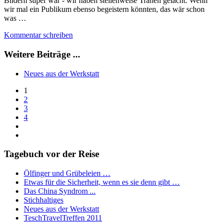
Bildern super war - wir haben stellenweise Tränen gelacht. Wenn
wir mal ein Publikum ebenso begeistern könnten, das wär schon
was …
Kommentar schreiben
Weitere Beiträge ...
Neues aus der Werkstatt
1
2
3
4
Tagebuch vor der Reise
Ölfinger und Grübeleien …
Etwas für die Sicherheit, wenn es sie denn gibt …
Das China Syndrom ...
Stichhaltiges
Neues aus der Werkstatt
TeschTravelTreffen 2011