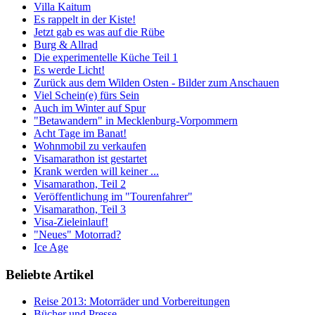
Villa Kaitum
Es rappelt in der Kiste!
Jetzt gab es was auf die Rübe
Burg & Allrad
Die experimentelle Küche Teil 1
Es werde Licht!
Zurück aus dem Wilden Osten - Bilder zum Anschauen
Viel Schein(e) fürs Sein
Auch im Winter auf Spur
"Betawandern" in Mecklenburg-Vorpommern
Acht Tage im Banat!
Wohnmobil zu verkaufen
Visamarathon ist gestartet
Krank werden will keiner ...
Visamarathon, Teil 2
Veröffentlichung im "Tourenfahrer"
Visamarathon, Teil 3
Visa-Zieleinlauf!
"Neues" Motorrad?
Ice Age
Beliebte Artikel
Reise 2013: Motorräder und Vorbereitungen
Bücher und Presse