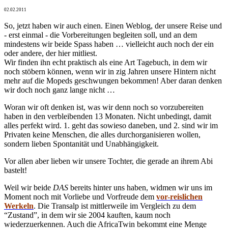
02.02.2011
So, jetzt haben wir auch einen. Einen Weblog, der unsere Reise und
- erst einmal - die Vorbereitungen begleiten soll, und an dem
mindestens wir beide Spass haben … vielleicht auch noch der ein
oder andere, der hier mitliest.
Wir finden ihn echt praktisch als eine Art Tagebuch, in dem wir
noch stöbern können, wenn wir in zig Jahren unsere Hintern nicht
mehr auf die Mopeds geschwungen bekommen! Aber daran denken
wir doch noch ganz lange nicht …
Woran wir oft denken ist, was wir denn noch so vorzubereiten
haben in den verbleibenden 13 Monaten. Nicht unbedingt, damit
alles perfekt wird. 1. geht das sowieso daneben, und 2. sind wir im
Privaten keine Menschen, die alles durchorganisieren wollen,
sondern lieben Spontanität und Unabhängigkeit.
Vor allen aber lieben wir unsere Tochter, die gerade an ihrem Abi
bastelt!
Weil wir beide
DAS
bereits hinter uns haben, widmen wir uns im
Moment noch mit Vorliebe und Vorfreude dem
vor-reislichen
Werkeln
. Die Transalp ist mittlerweile im Vergleich zu dem
“Zustand”, in dem wir sie 2004 kauften, kaum noch
wiederzuerkennen. Auch die AfricaTwin bekommt eine Menge