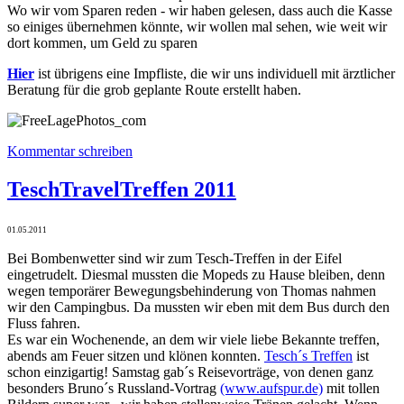
Wo wir vom Sparen reden - wir haben gelesen, dass auch die Kasse
so einiges übernehmen könnte, wir wollen mal sehen, wie weit wir
dort kommen, um Geld zu sparen
Hier
ist übrigens eine Impfliste, die wir uns individuell mit ärztlicher
Beratung für die grob geplante Route erstellt haben.
Kommentar schreiben
TeschTravelTreffen 2011
01.05.2011
Bei Bombenwetter sind wir zum Tesch-Treffen in der Eifel
eingetrudelt. Diesmal mussten die Mopeds zu Hause bleiben, denn
wegen temporärer Bewegungsbehinderung von Thomas nahmen
wir den Campingbus. Da mussten wir eben mit dem Bus durch den
Fluss fahren.
Es war ein Wochenende, an dem wir viele liebe Bekannte treffen,
abends am Feuer sitzen und klönen konnten.
Tesch´s Treffen
ist
schon einzigartig! Samstag gab´s Reisevorträge, von denen ganz
besonders Bruno´s Russland-Vortrag
(www.aufspur.de)
mit tollen