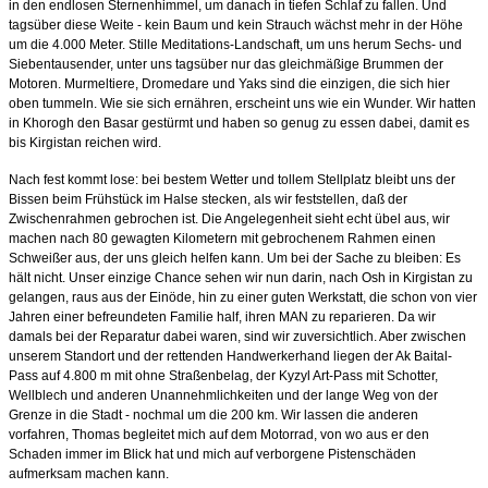
in den endlosen Sternenhimmel, um danach in tiefen Schlaf zu fallen. Und
tagsüber diese Weite - kein Baum und kein Strauch wächst mehr in der Höhe
um die 4.000 Meter. Stille Meditations-Landschaft, um uns herum Sechs- und
Siebentausender, unter uns tagsüber nur das gleichmäßige Brummen der
Motoren. Murmeltiere, Dromedare und Yaks sind die einzigen, die sich hier
oben tummeln. Wie sie sich ernähren, erscheint uns wie ein Wunder. Wir hatten
in Khorogh den Basar gestürmt und haben so genug zu essen dabei, damit es
bis Kirgistan reichen wird.
Nach fest kommt lose: bei bestem Wetter und tollem Stellplatz bleibt uns der
Bissen beim Frühstück im Halse stecken, als wir feststellen, daß der
Zwischenrahmen gebrochen ist. Die Angelegenheit sieht echt übel aus, wir
machen nach 80 gewagten Kilometern
mit gebrochenem Rahmen
einen
Schweißer aus, der uns gleich helfen kann. Um bei der Sache zu bleiben: Es
hält nicht. Unser einzige Chance sehen wir nun darin, nach Osh in Kirgistan zu
gelangen, raus aus der Einöde, hin zu einer guten Werkstatt, die schon von vier
Jahren einer befreundeten Familie half, ihren MAN zu reparieren. Da wir
damals bei der Reparatur dabei waren, sind wir zuversichtlich. Aber zwischen
unserem Standort und der rettenden Handwerkerhand liegen der Ak Baital-
Pass auf 4.800 m mit ohne Straßenbelag, der Kyzyl Art-Pass mit Schotter,
Wellblech und anderen Unannehmlichkeiten und der lange Weg von der
Grenze in die Stadt - nochmal um die 200 km. Wir lassen die anderen
vorfahren, Thomas begleitet mich auf dem Motorrad, von wo aus er den
Schaden immer im Blick hat und mich auf verborgene Pistenschäden
aufmerksam machen kann.