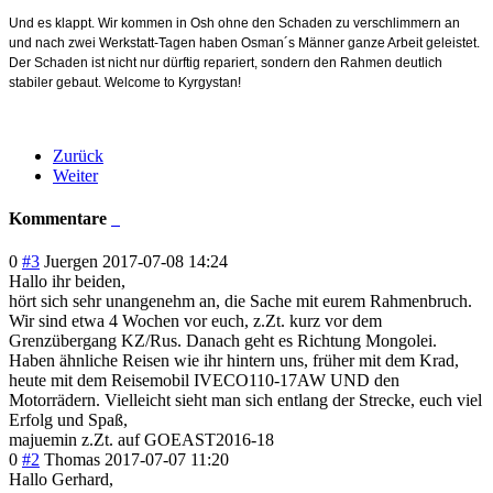
Und es klappt. Wir kommen in Osh ohne den Schaden zu verschlimmern an
und nach zwei Werkstatt-Tagen haben Osman´s Männer ganze Arbeit geleistet.
Der Schaden ist nicht nur dürftig repariert, sondern den Rahmen deutlich
stabiler gebaut. Welcome to Kyrgystan!
Zurück
Weiter
Kommentare
0
#3
Juergen
2017-07-08 14:24
Hallo ihr beiden,
hört sich sehr unangenehm an, die Sache mit eurem Rahmenbruch.
Wir sind etwa 4 Wochen vor euch, z.Zt. kurz vor dem
Grenzübergang KZ/Rus. Danach geht es Richtung Mongolei.
Haben ähnliche Reisen wie ihr hintern uns, früher mit dem Krad,
heute mit dem Reisemobil IVECO110-17AW UND den
Motorrädern. Vielleicht sieht man sich entlang der Strecke, euch viel
Erfolg und Spaß,
majuemin z.Zt. auf GOEAST2016-18
0
#2
Thomas
2017-07-07 11:20
Hallo Gerhard,