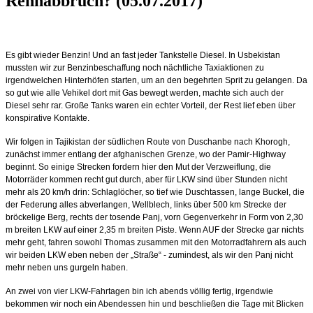
Rennabbruch? (05.07.2017)
Es gibt wieder Benzin! Und an fast jeder Tankstelle Diesel. In Usbekistan
mussten wir zur Benzinbeschaffung noch nächtliche Taxiaktionen zu
irgendwelchen Hinterhöfen starten, um an den begehrten Sprit zu gelangen. Da
so gut wie alle Vehikel dort mit Gas bewegt werden, machte sich auch der
Diesel sehr rar. Große Tanks waren ein echter Vorteil, der Rest lief eben über
konspirative Kontakte.
Wir folgen in Tajikistan der südlichen Route von Duschanbe nach Khorogh,
zunächst immer entlang der afghanischen Grenze, wo der Pamir-Highway
beginnt. So einige Strecken fordern hier den Mut der Verzweiflung, die
Motorräder kommen recht gut durch, aber für LKW sind über Stunden nicht
mehr als 20 km/h drin: Schlaglöcher, so tief wie Duschtassen, lange Buckel, die
der Federung alles abverlangen, Wellblech, links über 500 km Strecke der
bröckelige Berg, rechts der tosende Panj, vorn Gegenverkehr in Form von 2,30
m breiten LKW auf einer 2,35 m breiten Piste. Wenn AUF der Strecke gar nichts
mehr geht, fahren sowohl Thomas zusammen mit den Motorradfahrern als auch
wir beiden LKW eben neben der „Straße“ - zumindest, als wir den Panj nicht
mehr neben uns gurgeln haben.
An zwei von vier LKW-Fahrtagen bin ich abends völlig fertig, irgendwie
bekommen wir noch ein Abendessen hin und beschließen die Tage mit Blicken