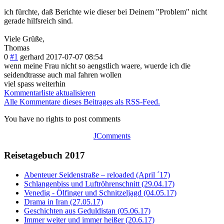
ich fürchte, daß Berichte wie dieser bei Deinem "Problem" nicht
gerade hilfsreich sind.
Viele Grüße,
Thomas
0
#1
gerhard
2017-07-07 08:54
wenn meine Frau nicht so aengstlich waere, wuerde ich die
seidendtrasse auch mal fahren wollen
viel spass weiterhin
Kommentarliste aktualisieren
Alle Kommentare dieses Beitrages als RSS-Feed.
You have no rights to post comments
JComments
Reisetagebuch 2017
Abenteuer Seidenstraße – reloaded (April ´17)
Schlangenbiss und Luftröhrenschnitt (29.04.17)
Venedig - Ölfinger und Schnitzeljagd (04.05.17)
Drama in Iran (27.05.17)
Geschichten aus Geduldistan (05.06.17)
Immer weiter und immer heißer (20.6.17)