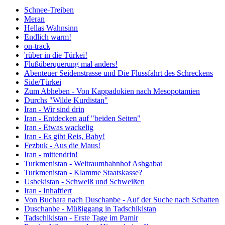
Schnee-Treiben
Meran
Hellas Wahnsinn
Endlich warm!
on-track
'rüber in die Türkei!
Flußüberquerung mal anders!
Abenteuer Seidenstrasse und Die Flussfahrt des Schreckens
Side/Türkei
Zum Abheben - Von Kappadokien nach Mesopotamien
Durchs "Wilde Kurdistan"
Iran - Wir sind drin
Iran - Entdecken auf "beiden Seiten"
Iran - Etwas wackelig
Iran - Es gibt Reis, Baby!
Fezbuk - Aus die Maus!
Iran - mittendrin!
Turkmenistan - Weltraumbahnhof Ashgabat
Turkmenistan - Klamme Staatskasse?
Usbekistan - Schweiß und Schweißen
Iran - Inhaftiert
Von Buchara nach Duschanbe - Auf der Suche nach Schatten
Duschanbe - Müßiggang in Tadschikistan
Tadschikistan - Erste Tage im Pamir