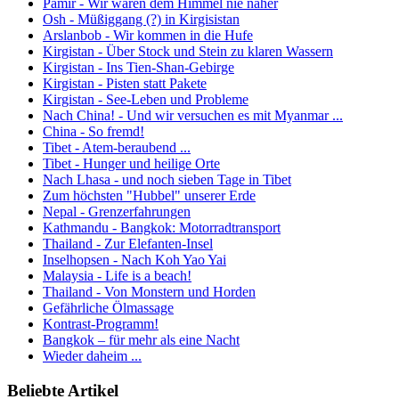
Pamir - Wir waren dem Himmel nie näher
Osh - Müßiggang (?) in Kirgisistan
Arslanbob - Wir kommen in die Hufe
Kirgistan - Über Stock und Stein zu klaren Wassern
Kirgistan - Ins Tien-Shan-Gebirge
Kirgistan - Pisten statt Pakete
Kirgistan - See-Leben und Probleme
Nach China! - Und wir versuchen es mit Myanmar ...
China - So fremd!
Tibet - Atem-beraubend ...
Tibet - Hunger und heilige Orte
Nach Lhasa - und noch sieben Tage in Tibet
Zum höchsten "Hubbel" unserer Erde
Nepal - Grenzerfahrungen
Kathmandu - Bangkok: Motorradtransport
Thailand - Zur Elefanten-Insel
Inselhopsen - Nach Koh Yao Yai
Malaysia - Life is a beach!
Thailand - Von Monstern und Horden
Gefährliche Ölmassage
Kontrast-Programm!
Bangkok – für mehr als eine Nacht
Wieder daheim ...
Beliebte Artikel