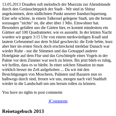
13.05.2013 Draußen ruft melodisch der Muezzin zur Abendstunde
durch den Geräuschteppich der Stadt - Wir sind in Shiraz
angekommen, dem südlichsten Punkt unserer Irandurchquerung.
Eine sehr schöne, in einem Talkessel gelegene Stadt, um die herum
sozusagen "nichts" ist, die aber über 1 Mio. Einwohner hat.
Besonders gefallen uns die Gärten hier, es kommt mindestens ein
Gärtner auf 100 Quadratmeter, wie es aussieht. In der letzten Nacht
wurden wir gegen 3:15 Uhr von einem merkwürdigen Knall und
lautem Gebrummel aus dem Schlaf geschreckt: die Erde bebte, kurz
aber hier im ersten Stock doch erschreckend merkbar Danach war
wieder Ruhe - nur die Stimmen und das Getrappel anderer
Hotelgäste auf dem Flur und das Geschimpfe eines Vogels in der
Palme vor dem Zimmer war noch zu hören. Bis jetzt blieb es ruhig,
wir hoffen, dass es so bleibt. In einer solchen Situation ist man
wirklich besser im Zelt aufgehoben ... Da wir mit den
Besichtigungen von Moscheen, Palästen und Bazaren nun so
halbwegs durch sind, freuen wir uns, morgen nach viel Stadtluft
wieder in die Landschaft um uns herum rollen zu können.
You have no rights to post comments
JComments
Reisetagebuch 2013