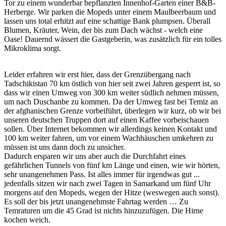
Tor zu einem wunderbar bepflanzten Innenhof-Garten einer B&B-
Herberge. Wir parken die Mopeds unter einem Maulbeerbaum und
lassen uns total erhitzt auf eine schattige Bank plumpsen. Überall
Blumen, Kräuter, Wein, der bis zum Dach wächst - welch eine
Oase! Dauernd wässert die Gastgeberin, was zusätzlich für ein tolles
Mikroklima sorgt.
Leider erfahren wir erst hier, dass der Grenzübergang nach
Tadschikistan 70 km östlich von hier seit zwei Jahren gesperrt ist, so
dass wir einen Umweg von 300 km weiter südlich nehmen müssen,
um nach Duschanbe zu kommen. Da der Umweg fast bei Temiz an
der afghanischen Grenze vorbeiführt, überlegen wir kurz, ob wir bei
unseren deutschen Truppen dort auf einen Kaffee vorbeischauen
sollen. Über Internet bekommen wir allerdings keinen Kontakt und
100 km weiter fahren, um vor einem Wachhäuschen umkehren zu
müssen ist uns dann doch zu unsicher.
Dadurch ersparen wir uns aber auch die Durchfahrt eines
gefährlichen Tunnels von fünf km Länge und einen, wie wir hörten,
sehr unangenehmen Pass. Ist alles immer für irgendwas gut ...
jedenfalls sitzen wir nach zwei Tagen in Samarkand um fünf Uhr
morgens auf den Mopeds, wegen der Hitze (weswegen auch sonst).
Es soll der bis jetzt unangenehmste Fahrtag werden … Zu
Temraturen um die 45 Grad ist nichts hinzuzufügen. Die Hirne
kochen weich.