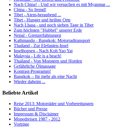
Nach China! - Und wir versuchen es mit Myanmar ...
China - So fremd!
Tibet - Atem-beraubend ...
Tibet - Hunger und heilige Orte
Nach Lhasa - und noch sieben Tage in Tibet
Zum höchsten "Hubbel" unserer Erde
Nepal - Grenzerfahrungen
Kathmandu - Bangkok: Motorradtransport
Thailand - Zur Elefanten-Insel
Inselhopsen - Nach Koh Yao Yai
Malaysia - Life is a beach!
Thailand - Von Monstern und Horden
Gefährliche Ölmassage
Kontrast-Programm!
Bangkok – für mehr als eine Nacht
Wieder daheim ...
Beliebte Artikel
Reise 2013: Motorräder und Vorbereitungen
Bücher und Presse
Impressum & Disclaimer
Mopedreisen 1987 - 2012
Vorträge