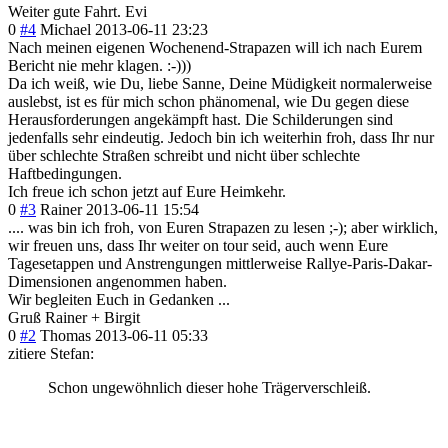
Weiter gute Fahrt. Evi
0
#4
Michael
2013-06-11 23:23
Nach meinen eigenen Wochenend-Strap
azen will ich nach Eurem
Bericht nie mehr klagen. :-)))
Da ich weiß, wie Du, liebe Sanne, Deine Müdigkeit normalerweise
auslebst, ist es für mich schon phänomenal, wie Du gegen diese
Herausforderung
en angekämpft hast. Die Schilderungen sind
jedenfalls sehr eindeutig. Jedoch bin ich weiterhin froh, dass Ihr nur
über schlechte Straßen schreibt und nicht über schlechte
Haftbedingungen
.
Ich freue ich schon jetzt auf Eure Heimkehr.
0
#3
Rainer
2013-06-11 15:54
.... was bin ich froh, von Euren Strapazen zu lesen ;-); aber wirklich,
wir freuen uns, dass Ihr weiter on tour seid, auch wenn Eure
Tagesetappen und Anstrengungen mittlerweise Rallye-Paris-Da
kar-
Dimensionen angenommen haben.
Wir begleiten Euch in Gedanken ...
Gruß Rainer + Birgit
0
#2
Thomas
2013-06-11 05:33
zitiere Stefan:
Schon ungewöhnlich dieser hohe Trägerverschleiß.