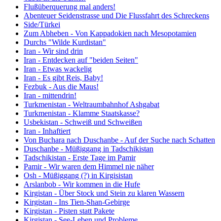
Flußüberquerung mal anders!
Abenteuer Seidenstrasse und Die Flussfahrt des Schreckens
Side/Türkei
Zum Abheben - Von Kappadokien nach Mesopotamien
Durchs "Wilde Kurdistan"
Iran - Wir sind drin
Iran - Entdecken auf "beiden Seiten"
Iran - Etwas wackelig
Iran - Es gibt Reis, Baby!
Fezbuk - Aus die Maus!
Iran - mittendrin!
Turkmenistan - Weltraumbahnhof Ashgabat
Turkmenistan - Klamme Staatskasse?
Usbekistan - Schweiß und Schweißen
Iran - Inhaftiert
Von Buchara nach Duschanbe - Auf der Suche nach Schatten
Duschanbe - Müßiggang in Tadschikistan
Tadschikistan - Erste Tage im Pamir
Pamir - Wir waren dem Himmel nie näher
Osh - Müßiggang (?) in Kirgisistan
Arslanbob - Wir kommen in die Hufe
Kirgistan - Über Stock und Stein zu klaren Wassern
Kirgistan - Ins Tien-Shan-Gebirge
Kirgistan - Pisten statt Pakete
Kirgistan - See-Leben und Probleme