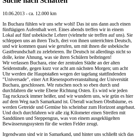
Suche nach Schatten
10.06.2013 - ca. 12.000 km
In Buchara fühlen wir uns sehr wohl! Das ist uns dann auch einen
fünftägigen Aufenthalt wert. Eines abends treffen wir in einem
Lokal auf fünf usbekische Lehrer (vielmehr sie treffen auf uns). Sie
schleppen uns an ihren Tisch, drei von ihnen unterrichten Deutsch,
und wir kommen quasi wie gerufen, um mit ihnen die usbekische
Gastfreundschaft zu zelebrieren. Ihr Deutsch ist allerdings nicht so
dolle, keine Ahnung, was sie ihren Schülern beibringen!
Wir verlassen Buchara, eine der zentralen Städte an der alten
Seidenstraße, gegen kurz vor acht am nächsten Morgen; um acht
Uhr werden die Hauptstaßen wegen der tagelang stattfindenden
"Universade", einer Art Riesensportveranstaltung der Universität
Buchara, geschlossen. Wir rutschen noch so eben durch und
durchfahren die weite Ebene Richtung Osten. Es wird wie jeden
Tag ruckzuck immer heißer, und wir wundern uns, wie grün es hier
auf dem Weg nach Samarkand ist. Überall wachsen Obstbäume, es
werden Getreide und Gemüse bis scheinbar zum Horizont angebaut.
Und doch durchfahren wir alle zig Kilometer einen Streifen mit
Sanddünen und Steppengras, was von einem ausgeklügelten
Bewässerungssystem für die weiten Felder zeugt.
Irgendwann sind wir in Samarkand, und hinter uns schließt sich das