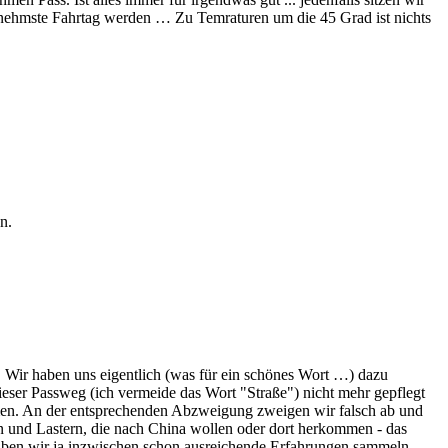
enehmste Fahrtag werden … Zu Temraturen um die 45 Grad ist nichts
n.
 Wir haben uns eigentlich (was für ein schönes Wort …) dazu
eser Passweg (ich vermeide das Wort "Straße") nicht mehr gepflegt
hmen. An der entsprechenden Abzweigung zweigen wir falsch ab und
axen und Lastern, die nach China wollen oder dort herkommen - das
 haben wir ja inzwischen schon ausreichende Erfahrungen sammeln