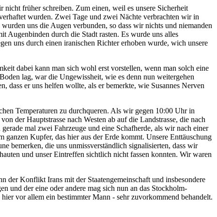
nicht früher schreiben. Zum einen, weil es unsere Sicherheit
n verhaftet wurden. Zwei Tage und zwei Nächte verbrachten wir in
sel wurden uns die Augen verbunden, so dass wir nichts und niemanden
it Augenbinden durch die Stadt rasten. Es wurde uns alles
gen uns durch einen iranischen Richter erhoben wurde, wich unsere
mkeit dabei kann man sich wohl erst vorstellen, wenn man solch eine
 Boden lag, war die Ungewissheit, wie es denn nun weitergehen
en, dass er uns helfen wollte, als er bemerkte, wie Susannes Nerven
ichen Temperaturen zu durchqueren. Als wir gegen 10:00 Uhr in
von der Hauptstrasse nach Westen ab auf die Landstrasse, die nach
 gerade mal zwei Fahrzeuge und eine Schafherde, als wir nach einer
dem ganzen Kupfer, das hier aus der Erde kommt. Unsere Enttäuschung
 bemerken, die uns unmissverständlich signalisierten, dass wir
auten und unser Eintreffen sichtlich nicht fassen konnten. Wir waren
n der Konflikt Irans mit der Staatengemeinschaft und insbesondere
ngen und der eine oder andere mag sich nun an das Stockholm-
nd hier vor allem ein bestimmter Mann - sehr zuvorkommend behandelt.