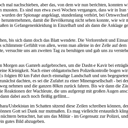
ch mal nachschieben, aber das, von dem wir nun berichten, konnten wir 
iten mussten. Es sind nun etwa zwei Wochen vergangen, dass wir in Ira
rs, wurden der Spionage angeklagt, stundenlang verhört, bei Ortswech
 herunternehmen, damit die Bevölkerung nicht sehen konnte, wie wir m
ßen in Gefangenenkleidung in Einzelhaft und als dann die Anklage ge
en, bis sich dann doch das Blatt wendete. Die Verlorenheit und Einsa
 schlimmste Gefühlt von allen, wenn man alleine in der Zelle auf dem
chte, versuchte uns am zweiten Tag zu beruhigen und gab uns zu versteh
am Morgen aus Gamreh aufgebrochen, um die Dasht-e Kavir bei erträgl
 Kleinigkeit. Nach einer obligatorischen Polizeikontrolle bogen wir 
Es folgten 80 km Fahrt durch einmalige Landschaft und uns begegneten
unächst dachten, es sei die Zufahrt zu einer Minengesellschaft - bei 
weg nehmen und die ganzen 80km zurück fahren. Bis wir dann die Zäune
ie Reaktionen der Wachleute, die uns aufgeregt mit großen Augen ansch
dann dabei auch noch fleißig gefilmt...
ra/Usbekistan im Schatten sitzend diese Zeilen schreiben können, den
 können Gott sei Dank nur mutmaßen. Es mag vielleicht erstaunlich kli
üchtern betrachtet, hat uns das Militär - im Gegensatz zur Polizei, u
ein gutes Bild abzugeben.