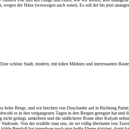
wegen der Hitze (weswegen auch sonst). Es soll der bis jetzt unang
Eine schöne Stadt, modern, mit tollen Märkten und interessanten Baute
anz hohe Berge, und wir brechen von Duschanbe auf in Richtung Pamir.
bwohl es in den vergangenen Tagen in den Bergen geregnet hat und di
ng nicht gelingt, umkehren und die südlicherer Route über Kulyab ne
er Südroute. Von der erzählte man uns, sie sei völlig überlastet von T
e kühle Bergluft hat irgendwer noch eine heiße Ebene platziert, damit