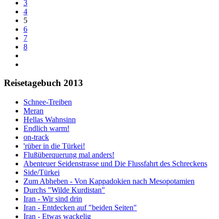
3
4
5
6
7
8
Reisetagebuch 2013
Schnee-Treiben
Meran
Hellas Wahnsinn
Endlich warm!
on-track
'rüber in die Türkei!
Flußüberquerung mal anders!
Abenteuer Seidenstrasse und Die Flussfahrt des Schreckens
Side/Türkei
Zum Abheben - Von Kappadokien nach Mesopotamien
Durchs "Wilde Kurdistan"
Iran - Wir sind drin
Iran - Entdecken auf "beiden Seiten"
Iran - Etwas wackelig