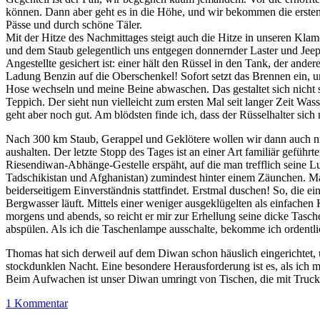
können. Dann aber geht es in die Höhe, und wir bekommen die ersten A
Pässe und durch schöne Täler.
Mit der Hitze des Nachmittages steigt auch die Hitze in unseren K
und dem Staub gelegentlich uns entgegen donnernder Laster und Jeeps
Angestellte gesichert ist: einer hält den Rüssel in den Tank, der an
Ladung Benzin auf die Oberschenkel! Sofort setzt das Brennen ein, un
Hose wechseln und meine Beine abwaschen. Das gestaltet sich nicht 
Teppich. Der sieht nun vielleicht zum ersten Mal seit langer Zeit Was
geht aber noch gut. Am blödsten finde ich, dass der Rüsselhalter sich 
Nach 300 km Staub, Gerappel und Geklötere wollen wir dann auch ni
aushalten. Der letzte Stopp des Tages ist an einer Art familiär gefü
Riesendiwan-Abhänge-Gestelle erspäht, auf die man trefflich seine Lu
Tadschikistan und Afghanistan) zumindest hinter einem Zäunchen. Ma
beiderseitigem Einverständnis stattfindet. Erstmal duschen! So, die e
Bergwasser läuft. Mittels einer weniger ausgeklügelten als einfachen
morgens und abends, so reicht er mir zur Erhellung seine dicke Tasc
abspülen. Als ich die Taschenlampe ausschalte, bekomme ich ordentlic
Thomas hat sich derweil auf dem Diwan schon häuslich eingerichtet, 
stockdunklen Nacht. Eine besondere Herausforderung ist es, als ich 
Beim Aufwachen ist unser Diwan umringt von Tischen, die mit Truckern
1 Kommentar