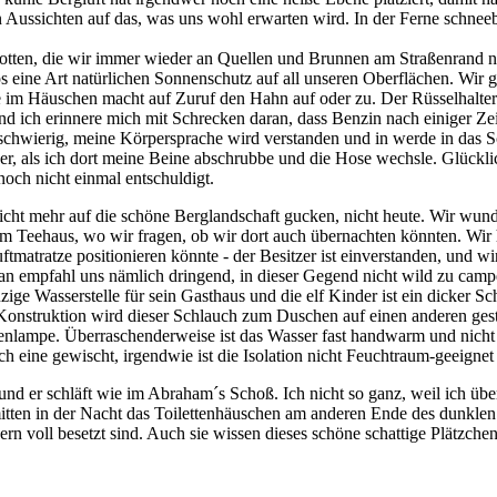
ussichten auf das, was uns wohl erwarten wird. In der Ferne schneebed
lamotten, die wir immer wieder an Quellen und Brunnen am Straßenran
 eine Art natürlichen Sonnenschutz auf all unseren Oberflächen. Wir g
dere im Häuschen macht auf Zuruf den Hahn auf oder zu. Der Rüsselhalt
d ich erinnere mich mit Schrecken daran, dass Benzin nach einiger Zeit
schwierig, meine Körpersprache wird verstanden und in werde in das S
ser, als ich dort meine Beine abschrubbe und die Hose wechsle. Glückli
noch nicht einmal entschuldigt.
cht mehr auf die schöne Berglandschaft gucken, nicht heute. Wir wun
hrtem Teehaus, wo wir fragen, ob wir dort auch übernachten könnten. W
ftmatratze positionieren könnte - der Besitzer ist einverstanden, und 
n empfahl uns nämlich dringend, in dieser Gegend nicht wild zu campe
inzige Wasserstelle für sein Gasthaus und die elf Kinder ist ein dicke
 Konstruktion wird dieser Schlauch zum Duschen auf einen anderen geste
henlampe. Überraschenderweise ist das Wasser fast handwarm und nicht
h eine gewischt, irgendwie ist die Isolation nicht Feuchtraum-geeigne
und er schläft wie im Abraham´s Schoß. Ich nicht so ganz, weil ich üb
mitten in der Nacht das Toilettenhäuschen am anderen Ende des dunkle
 voll besetzt sind. Auch sie wissen dieses schöne schattige Plätzchen