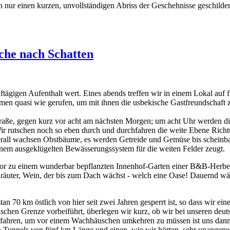
n nur einen kurzen, unvollständigen Abriss der Geschehnisse geschilde
che nach Schatten
tägigen Aufenthalt wert. Eines abends treffen wir in einem Lokal auf f
en quasi wie gerufen, um mit ihnen die usbekische Gastfreundschaft zu 
nstraße, gegen kurz vor acht am nächsten Morgen; um acht Uhr werden d
Wir rutschen noch so eben durch und durchfahren die weite Ebene Rich
rall wachsen Obstbäume, es werden Getreide und Gemüse bis scheinba
nem ausgeklügelten Bewässerungssystem für die weiten Felder zeugt.
s Tor zu einem wunderbar bepflanzten Innenhof-Garten einer B&B-Herb
Kräuter, Wein, der bis zum Dach wächst - welch eine Oase! Dauernd wäss
istan 70 km östlich von hier seit zwei Jahren gesperrt ist, so dass w
en Grenze vorbeiführt, überlegen wir kurz, ob wir bei unseren deuts
 fahren, um vor einem Wachhäuschen umkehren zu müssen ist uns dann
 Tunnels von fünf km Länge und einen, wie wir hörten, sehr unangenehme