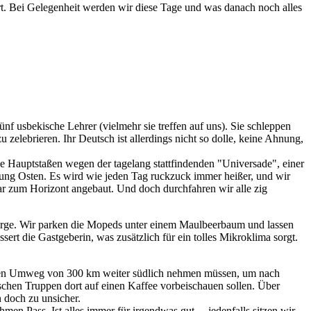
rt. Bei Gelegenheit werden wir diese Tage und was danach noch alles
ünf usbekische Lehrer (vielmehr sie treffen auf uns). Sie schleppen
zelebrieren. Ihr Deutsch ist allerdings nicht so dolle, keine Ahnung,
ie Hauptstaßen wegen der tagelang stattfindenden "Universade", einer
tung Osten. Es wird wie jeden Tag ruckzuck immer heißer, und wir
r zum Horizont angebaut. Und doch durchfahren wir alle zig
erge. Wir parken die Mopeds unter einem Maulbeerbaum und lassen
ert die Gastgeberin, was zusätzlich für ein tolles Mikroklima sorgt.
ir einen Umweg von 300 km weiter südlich nehmen müssen, um nach
chen Truppen dort auf einen Kaffee vorbeischauen sollen. Über
 doch zu unsicher.
n Pass. Ist alles immer für irgendwas gut ... jedenfalls sitzen wir