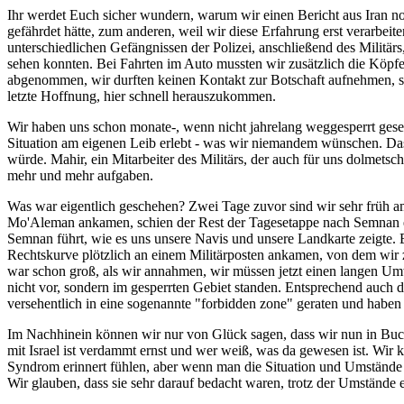
Ihr werdet Euch sicher wundern, warum wir einen Bericht aus Iran no
gefährdet hätte, zum anderen, weil wir diese Erfahrung erst verarbe
unterschiedlichen Gefängnissen der Polizei, anschließend des Militä
sehen konnten. Bei Fahrten im Auto mussten wir zusätzlich die Köpfe
abgenommen, wir durften keinen Kontakt zur Botschaft aufnehmen, sa
letzte Hoffnung, hier schnell herauszukommen.
Wir haben uns schon monate-, wenn nicht jahrelang weggesperrt geseh
Situation am eigenen Leib erlebt - was wir niemandem wünschen. Das
würde. Mahir, ein Mitarbeiter des Militärs, der auch für uns dolmets
mehr und mehr aufgaben.
Was war eigentlich geschehen? Zwei Tage zuvor sind wir sehr früh 
Mo'Aleman ankamen, schien der Rest der Tagesetappe nach Semnan eine
Semnan führt, wie es uns unsere Navis und unsere Landkarte zeigte. 
Rechtskurve plötzlich an einem Militärposten ankamen, von dem wir z
war schon groß, als wir annahmen, wir müssen jetzt einen langen Um
nicht vor, sondern im gesperrten Gebiet standen. Entsprechend auch d
versehentlich in eine sogenannte "forbidden zone" geraten und haben 
Im Nachhinein können wir nur von Glück sagen, dass wir nun in Bucha
mit Israel ist verdammt ernst und wer weiß, was da gewesen ist. Wir
Syndrom erinnert fühlen, aber wenn man die Situation und Umstände n
Wir glauben, dass sie sehr darauf bedacht waren, trotz der Umstände 