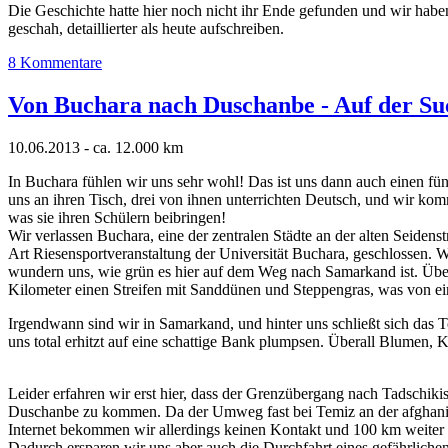
Die Geschichte hatte hier noch nicht ihr Ende gefunden und wir habe
geschah, detaillierter als heute aufschreiben.
8 Kommentare
Von Buchara nach Duschanbe - Auf der Su
10.06.2013 - ca. 12.000 km
In Buchara fühlen wir uns sehr wohl! Das ist uns dann auch einen fünf
uns an ihren Tisch, drei von ihnen unterrichten Deutsch, und wir komm
was sie ihren Schülern beibringen!
Wir verlassen Buchara, eine der zentralen Städte an der alten Seide
Art Riesensportveranstaltung der Universität Buchara, geschlossen. 
wundern uns, wie grün es hier auf dem Weg nach Samarkand ist. Übe
Kilometer einen Streifen mit Sanddünen und Steppengras, was von ei
Irgendwann sind wir in Samarkand, und hinter uns schließt sich da
uns total erhitzt auf eine schattige Bank plumpsen. Überall Blumen, 
Leider erfahren wir erst hier, dass der Grenzübergang nach Tadschik
Duschanbe zu kommen. Da der Umweg fast bei Temiz an der afghanisch
Internet bekommen wir allerdings keinen Kontakt und 100 km weiter
Dadurch ersparen wir uns aber auch die Durchfahrt eines gefährlichen