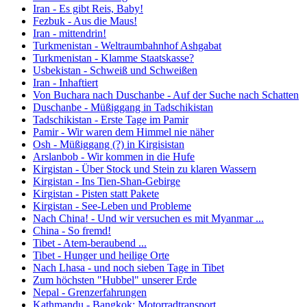
Iran - Es gibt Reis, Baby!
Fezbuk - Aus die Maus!
Iran - mittendrin!
Turkmenistan - Weltraumbahnhof Ashgabat
Turkmenistan - Klamme Staatskasse?
Usbekistan - Schweiß und Schweißen
Iran - Inhaftiert
Von Buchara nach Duschanbe - Auf der Suche nach Schatten
Duschanbe - Müßiggang in Tadschikistan
Tadschikistan - Erste Tage im Pamir
Pamir - Wir waren dem Himmel nie näher
Osh - Müßiggang (?) in Kirgisistan
Arslanbob - Wir kommen in die Hufe
Kirgistan - Über Stock und Stein zu klaren Wassern
Kirgistan - Ins Tien-Shan-Gebirge
Kirgistan - Pisten statt Pakete
Kirgistan - See-Leben und Probleme
Nach China! - Und wir versuchen es mit Myanmar ...
China - So fremd!
Tibet - Atem-beraubend ...
Tibet - Hunger und heilige Orte
Nach Lhasa - und noch sieben Tage in Tibet
Zum höchsten "Hubbel" unserer Erde
Nepal - Grenzerfahrungen
Kathmandu - Bangkok: Motorradtransport