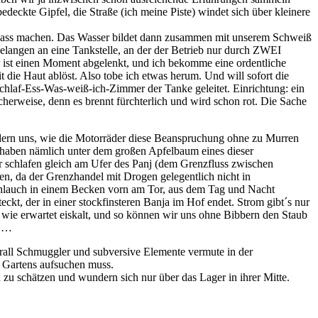
eckte Gipfel, die Straße (ich meine Piste) windet sich über kleinere
d nass machen. Das Wasser bildet dann zusammen mit unserem Schweiß
elangen an eine Tankstelle, an der der Betrieb nur durch ZWEI
er ist einen Moment abgelenkt, und ich bekomme eine ordentliche
 die Haut ablöst. Also tobe ich etwas herum. Und will sofort die
chlaf-Ess-Was-weiß-ich-Zimmer der Tanke geleitet. Einrichtung: ein
cherweise, denn es brennt fürchterlich und wird schon rot. Die Sache
dern uns, wie die Motorräder diese Beanspruchung ohne zu Murren
ir haben nämlich unter dem großen Apfelbaum eines dieser
wir schlafen gleich am Ufer des Panj (dem Grenzfluss zwischen
n, da der Grenzhandel mit Drogen gelegentlich nicht in
r Schlauch in einem Becken vorn am Tor, aus dem Tag und Nacht
ckt, der in einer stockfinsteren Banja im Hof endet. Strom gibt´s nur
 wie erwartet eiskalt, und so können wir uns ohne Bibbern den Staub
t …
erall Schmuggler und subversive Elemente vermute in der
n Gartens aufsuchen muss.
 zu schätzen und wundern sich nur über das Lager in ihrer Mitte.