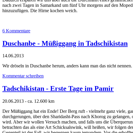
nach zwei Tagen in Samarkand um fünf Uhr morgens auf den Mopeds, 
hinzuzufügen. Die Hirne kochen weich.
6 Kommentare
Duschanbe - Müßiggang in Tadschikistan
14.06.2013
Wir dröseln in Duschanbe herum, anders kann man das nicht nennen. 
Kommentar schreiben
Tadschikistan - Erste Tage im Pamir
20.06.2013 - ca. 12.600 km
Der Müßiggang hat ein Ende! Der Berg ruft - vielmehr ganz viele, g
durchgerungen, über den Sharidasht-Pass nach Khorog zu gelangen, o
wird. Aber wir wollen Versuch machen, und falls uns die Überqueru
betrachten das als eine Art Schicksalswink, will heißen, wir folgen d
Gegenteil ist der Fall, wir begegnen kaum jemandem. Vor die erhofft